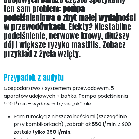
ten sam problem:
pompa
podciśnieniowa o zbyt małej wydajności
w przewodówkach
. Efekty? Niestabilne
podciśnienie, nerwowe krowy, dłuższy
dój i większe ryzyko mastitis. Zobacz
przykład z życia wzięty.
Przypadek z audytu
Gospodarstwo z systemem przewodowym, 5
aparatów udojowych + bańka. Pompa podciśnienia
900 l/min – wydawałoby się „ok”, ale…
Sam rurociąg z nieszczelnościami (szczególnie
przy kombikorkach) „zabrał” aż
550 l/min
. Z 900
zostało
tylko 350 l/min
.