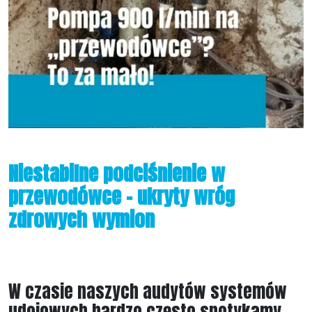
Niestabilne podciśnienie w
przewodówce – ukryty wróg
zdrowych wymion
W czasie naszych audytów systemów
udojowych bardzo często spotykamy